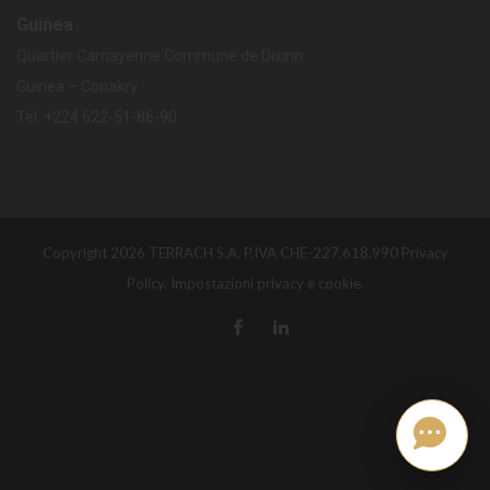
Guinea
Quartier Camayenne Commune de Dixinn
Guinea – Conakry
Tel.
+224
622-51-86-90
Copyright 2026 TERRACH S.A. P.IVA CHE-227.618.990
Privacy
Policy.
Impostazioni privacy e cookie.