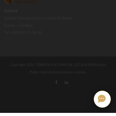
Guinea
Quartier Camayenne Commune de Dixinn
Guinea – Conakry
Tel.
+224
622-51-86-90
Copyright 2026 TERRACH S.A. P.IVA CHE-227.618.990
Privacy
Policy.
Impostazioni privacy e cookie.