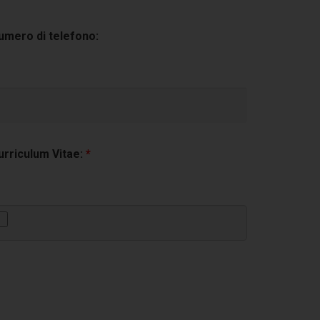
umero di telefono:
urriculum Vitae:
*