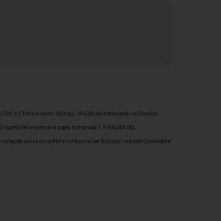
), è il Titolare, ex art. 28 d.lgs. 196/03, del trattamento dei Suoi dati
nel rispetto della normativa sopra richiamata 1. FINALITÀ DEL
o erogato verranno trattati in conformità con le disposizioni del Codice della
ormativa e/o per dare esecuzione ai servizi richiesti. A titolo esemplificativo
rivato archivio Clienti; 3) mantenere un pubblico archivio lavori, elaborazione,
ei dati personali per tali finalità è obbligatorio ed un eventuale mancato
lteriori Finalità: promozionali, commerciali e di marketing: previo consenso
i (quali posta, telefono, fax e/o allegato in fattura), anche per le seguenti