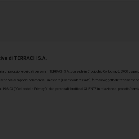
tiva di TERRACH S.A.
a di protezione dei dati personali, TERRACH S.A., con sede in Crocicchio Cortogna, 6, 6900 Lugano (CH
 anche con ai rapporti commerciali in essere (Cliente/interessato), formano oggetto di trattamento 
6/03 (“Codice della Privacy”) i dati personali forniti dal CLIENTE in relazione al prodotto/servizi
e all’esecuzione del contratto: i dati forniti dal CLIENTE saranno utilizzati nel pieno rispetto della n
enere nei confronti del Cliente le procedure per l’esecuzione dei servizi richiesti; 2) mantenere un p
este di informazioni, reclami, contenziosi; 5) tutela ed eventuale recupero credito. Il conferimento d
gestione di eventuali Buoni Spesa maturati dal Cliente. 7) attivazione e gestione Tessera Punti. B) U
che (quali notifiche push, sms, instant messaging, email, whatsapp, ecc) che con modalità tradizional