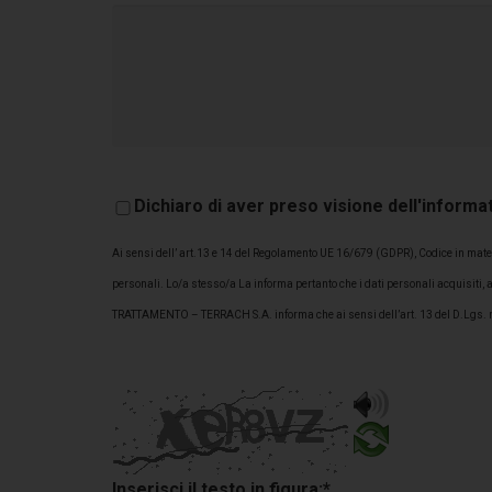
Dichiaro di aver preso visione dell'informa
Ai sensi dell’ art.13 e 14 del Regolamento UE 16/679 (GDPR), Codice in materi
personali. Lo/a stesso/a La informa pertanto che i dati personali acquisiti,
TRATTAMENTO – TERRACH S.A. informa che ai sensi dell’art. 13 del D.Lgs. n. 19
Privacy e per le finalità di seguito riportate: A) Finalità strettamente conness
e senza intento limitativo tali finalità possono riguardare: 1) attivare e mant
stampa, imbustamento, spedizione delle fatture; 4) gestione di eventuali richi
conferimento può pregiudicare la fornitura dei prodotti/servizi richiesti. 6) 
del CLIENTE, i Suoi dati potranno essere utilizzati, sia con modalità telemati
Inserisci il testo in figura:*