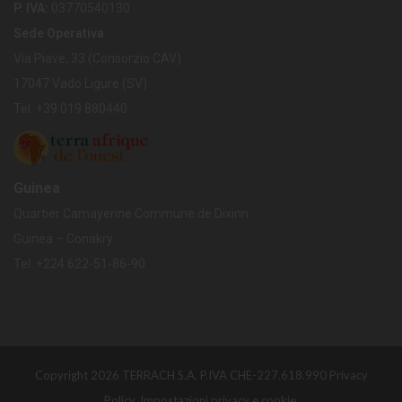
P. IVA:
03770540130
Sede Operativa
Via Piave, 33 (Consorzio CAV)
17047 Vado Ligure (SV)
Tel. +39 019 880440
Guinea
Quartier Camayenne Commune de Dixinn
Guinea – Conakry
Tel.
+224
622-51-86-90
Copyright 2026 TERRACH S.A. P.IVA CHE-227.618.990
Privacy
Policy.
Impostazioni privacy e cookie.