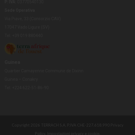
P. IVA:
03770540130
Sede Operativa
Via Piave, 33 (Consorzio CAV)
17047 Vado Ligure (SV)
Tel. +39 019 880440
Guinea
Quartier Camayenne Commune de Dixinn
Guinea – Conakry
Tel.
+224
622-51-86-90
Copyright 2026 TERRACH S.A. P.IVA CHE-227.618.990
Privacy
Policy.
Impostazioni privacy e cookie.