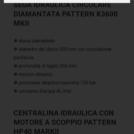
SEGA IDRAULICA CIRCOLARE
DIAMANTATA PATTERN K3600
MKII
❖ disco diamantato
❖ diametro del disco 350 mm con circolazione
periferica
❖ profondità di taglio 260 mm
❖ motore idraulico
❖ pressione idraulica massima 150 bar
❖ consumo d’acqua 4L/min
CENTRALINA IDRAULICA CON
MOTORE A SCOPPIO PATTERN
HP40 MARKII